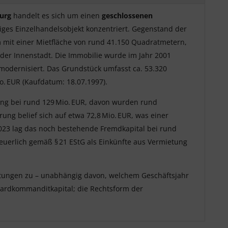
urg
handelt es sich um einen
geschlossenen
higes Einzelhandelsobjekt konzentriert. Gegenstand der
um mit einer Mietfläche von rund 41.150 Quadratmetern,
 der Innenstadt. Die Immobilie wurde im Jahr 2001
modernisiert. Das Grundstück umfasst ca. 53.320
o. EUR (Kaufdatum: 18.07.1997).
rung bei rund 129 Mio. EUR, davon wurden rund
ung belief sich auf etwa 72,8 Mio. EUR, was einer
2023 lag das noch bestehende Fremdkapital bei rund
teuerlich gemäß § 21 EStG als Einkünfte aus Vermietung
tungen zu – unabhängig davon, welchem Geschäftsjahr
ndardkommanditkapital; die Rechtsform der