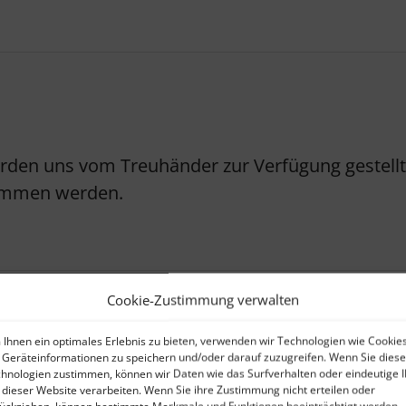
erden uns vom Treuhänder zur Verfügung gestellt.
nommen werden.
Cookie-Zustimmung verwalten
Ihnen ein optimales Erlebnis zu bieten, verwenden wir Technologien wie Cookies
Geräteinformationen zu speichern und/oder darauf zuzugreifen. Wenn Sie dies
Maklervertrag (Verkäufer)
hnologien zustimmen, können wir Daten wie das Surfverhalten oder eindeutige 
 dieser Website verarbeiten. Wenn Sie ihre Zustimmung nicht erteilen oder