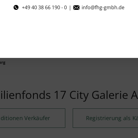
+49 40 38 66 190 - 0
|
info@fhg-gmbh.de
urg
enfonds 17 City Galerie 
ditionen Verkäufer
Registrierung als K