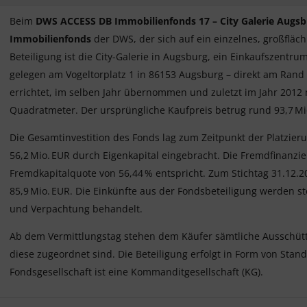
Beim
DWS ACCESS DB Immobilienfonds 17 – City Galerie Augsb
Immobilienfonds
der DWS, der sich auf ein einzelnes, großfläc
Beteiligung ist die City-Galerie in Augsburg, ein Einkaufszentr
gelegen am Vogeltorplatz 1 in 86153 Augsburg – direkt am Rand
errichtet, im selben Jahr übernommen und zuletzt im Jahr 2012 
Quadratmeter. Der ursprüngliche Kaufpreis betrug rund 93,7 Mi
Die Gesamtinvestition des Fonds lag zum Zeitpunkt der Platzie
56,2 Mio. EUR durch Eigenkapital eingebracht. Die Fremdfinanzier
Fremdkapitalquote von 56,44 % entspricht. Zum Stichtag 31.12.
85,9 Mio. EUR. Die Einkünfte aus der Fondsbeteiligung werden s
und Verpachtung behandelt.
Ab dem Vermittlungstag stehen dem Käufer sämtliche Ausschüt
diese zugeordnet sind. Die Beteiligung erfolgt in Form von Sta
Fondsgesellschaft ist eine Kommanditgesellschaft (KG).