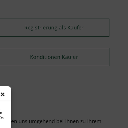
Registrierung als Käufer
Konditionen Käufer
,
en
IDs
r melden uns umgehend bei Ihnen zu Ihrem