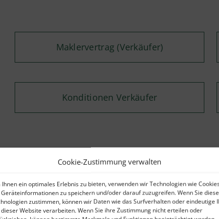
Maklervertrag (Verkäufer)
Konditionen Verkäufer
Cookie-Zustimmung verwalten
Kontaktformular
Ihnen ein optimales Erlebnis zu bieten, verwenden wir Technologien wie Cookies
Geräteinformationen zu speichern und/oder darauf zuzugreifen. Wenn Sie dies
hnologien zustimmen, können wir Daten wie das Surfverhalten oder eindeutige 
Nutzen Sie gern unser Kontaktformular – wi
 dieser Website verarbeiten. Wenn Sie ihre Zustimmung nicht erteilen oder