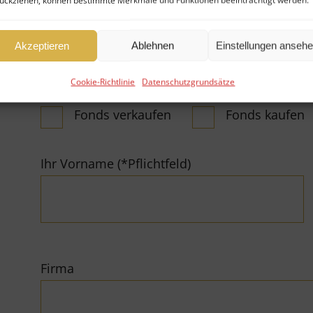
ückziehen, können bestimmte Merkmale und Funktionen beeinträchtigt werden.
Anliegen:
Akzeptieren
Ablehnen
Einstellungen anseh
Cookie-Richtlinie
Datenschutzgrundsätze
Fonds verkaufen
Fonds kaufen
Ihr Vorname (*Pflichtfeld)
Firma