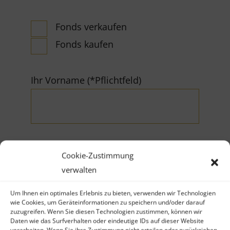
Fonds verkaufen
Fonds kaufen
Ihr Vorname (*Pflichtfeld)
Cookie-Zustimmung
Ihr Nachname (*Pflichtfeld)
verwalten
Um Ihnen ein optimales Erlebnis zu bieten, verwenden wir Technologien
wie Cookies, um Geräteinformationen zu speichern und/oder darauf
zuzugreifen. Wenn Sie diesen Technologien zustimmen, können wir
Daten wie das Surfverhalten oder eindeutige IDs auf dieser Website
verarbeiten. Wenn Sie ihre Zustimmung nicht erteilen oder zurückziehen,