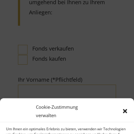
umgehend bei Ihnen zu Ihrem
Anliegen:
Fonds verkaufen
Fonds kaufen
Ihr Vorname (*Pflichtfeld)
Cookie-Zustimmung
verwalten
Um Ihnen ein optimales Erlebnis zu bieten, verwenden wir Technologien
Ihr Nachname (*Pflichtfeld)