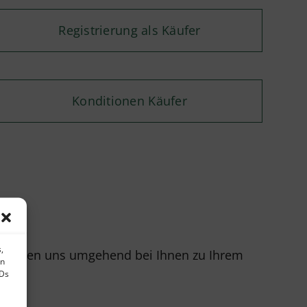
Registrierung als Käufer
Konditionen Käufer
,
r melden uns umgehend bei Ihnen zu Ihrem
en
IDs