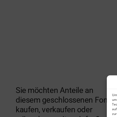
Sie möchten Anteile an
Um 
diesem geschlossenen Fonds
um 
Tec
kaufen, verkaufen oder
auf
zur