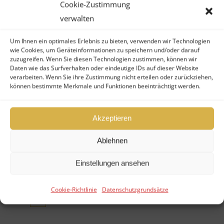
Infos?
Cookie-Zustimmung
verwalten
Kontaktformular
Um Ihnen ein optimales Erlebnis zu bieten, verwenden wir Technologien
wie Cookies, um Geräteinformationen zu speichern und/oder darauf
zuzugreifen. Wenn Sie diesen Technologien zustimmen, können wir
Nutzen Sie gern unser
Daten wie das Surfverhalten oder eindeutige IDs auf dieser Website
verarbeiten. Wenn Sie ihre Zustimmung nicht erteilen oder zurückziehen,
Kontaktformular – wir melden uns
können bestimmte Merkmale und Funktionen beeinträchtigt werden.
umgehend bei Ihnen zu Ihrem
Anliegen:
Akzeptieren
Ablehnen
Einstellungen ansehen
Fonds verkaufen
Cookie-Richtlinie
Datenschutzgrundsätze
Fonds kaufen