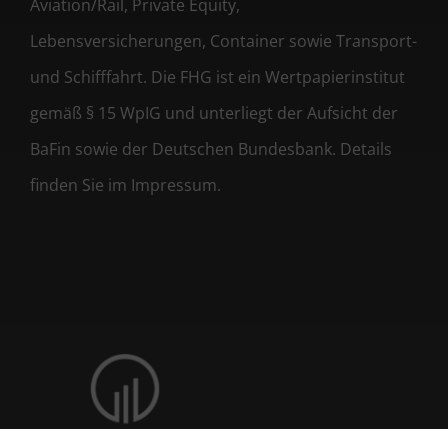
Aviation/Rail, Private Equity,
Lebensversicherungen, Container sowie Transport-
und Schifffahrt. Die FHG ist ein Wertpapierinstitut
gemäß § 15 WpIG und unterliegt der Aufsicht der
BaFin sowie der Deutschen Bundesbank. Details
finden Sie im Impressum.