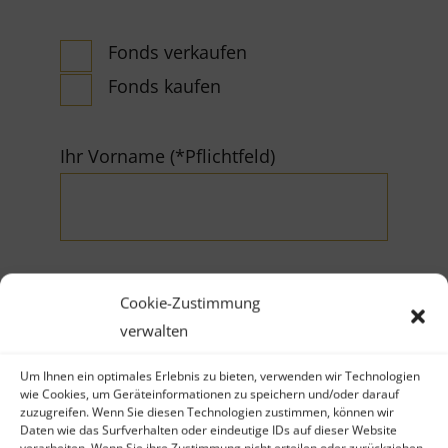
Fonds verkaufen
Fonds kaufen
Ihr Vorname (*Pflichtfeld)
Cookie-Zustimmung
Ihr Nachname (*Pflichtfeld)
verwalten
Um Ihnen ein optimales Erlebnis zu bieten, verwenden wir Technologien
wie Cookies, um Geräteinformationen zu speichern und/oder darauf
zuzugreifen. Wenn Sie diesen Technologien zustimmen, können wir
Daten wie das Surfverhalten oder eindeutige IDs auf dieser Website
verarbeiten. Wenn Sie ihre Zustimmung nicht erteilen oder zurückziehen,