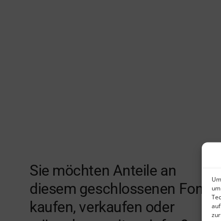
Sie möchten Anteile an
Um 
diesem geschlossenen Fonds
um 
Tec
kaufen, verkaufen oder
auf
zur