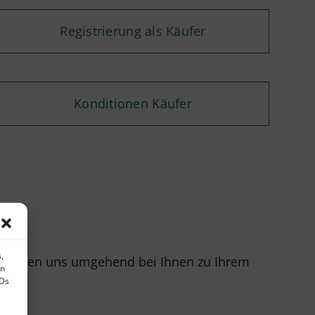
Registrierung als Käufer
Konditionen Käufer
,
r melden uns umgehend bei Ihnen zu Ihrem
en
IDs