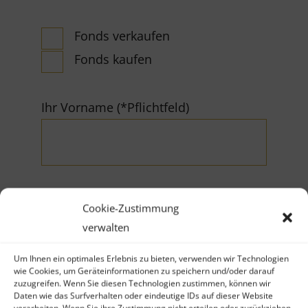
Fonds verkaufen
Fonds kaufen
Ihr Vorname (*Pflichtfeld)
Cookie-Zustimmung
Ihr Nachname (*Pflichtfeld)
verwalten
Um Ihnen ein optimales Erlebnis zu bieten, verwenden wir Technologien
wie Cookies, um Geräteinformationen zu speichern und/oder darauf
zuzugreifen. Wenn Sie diesen Technologien zustimmen, können wir
Daten wie das Surfverhalten oder eindeutige IDs auf dieser Website
verarbeiten. Wenn Sie ihre Zustimmung nicht erteilen oder zurückziehen,