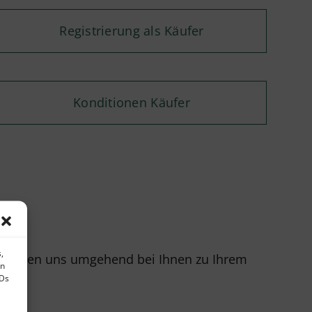
Registrierung als Käufer
Konditionen Käufer
,
r melden uns umgehend bei Ihnen zu Ihrem
en
IDs