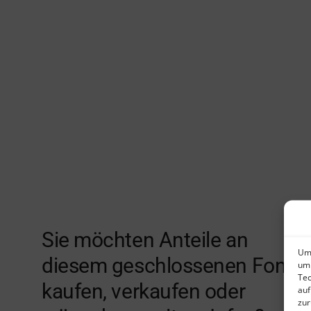
Sie möchten Anteile an
Um 
diesem geschlossenen Fonds
um 
Tec
kaufen, verkaufen oder
auf
zur