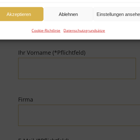
Akzeptieren
Ablehnen
Einstellungen anseh
Fonds verkaufen
Fonds kaufen
Cookie-Richtlinie
Datenschutzgrundsätze
Ihr Vorname (*Pflichtfeld)
Firma