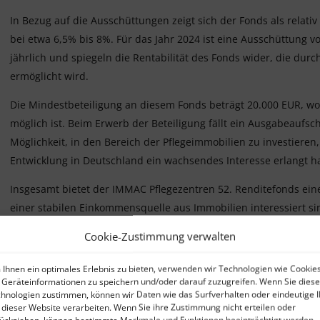
In Bezug auf die Ausschüttungen zeigt sich der Fonds als relativ
bei etwa 6,5% bis 8%. Für das Jahr 2024 ist eine Ausschüttung v
jährlich und spiegeln die Rentabilität des Fonds wider, die dur
ermöglicht wird.
Die Mindestbeteiligung an diesem Fonds beträgt 20.000 EUR, wo
möglich ist. Beim Erwerb der Beteiligung fällt ein Ausgabeaufsc
Möglichkeit, in den Bereich der Pflegeimmobilien zu investiere
Entwicklung in Deutschland ein wachsendes Interesse erlangt ha
Insgesamt bietet der IMMAC Pflegezentren 52. Renditefonds eine 
einer stabilen Einkommensquelle aus Immobilien interessiert sin
Pflegeeinrichtungen investieren möchten.
Cookie-Zustimmung verwalten
Ihnen ein optimales Erlebnis zu bieten, verwenden wir Technologien wie Cookies
Geräteinformationen zu speichern und/oder darauf zuzugreifen. Wenn Sie dies
hnologien zustimmen, können wir Daten wie das Surfverhalten oder eindeutige 
 dieser Website verarbeiten. Wenn Sie ihre Zustimmung nicht erteilen oder