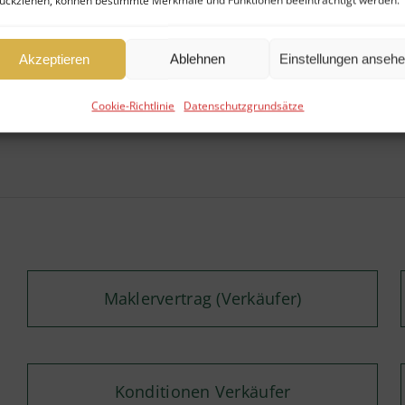
ückziehen, können bestimmte Merkmale und Funktionen beeinträchtigt werden.
Akzeptieren
Ablehnen
Einstellungen anseh
erden uns vom Treuhänder zur Verfügung gestellt.
Cookie-Richtlinie
Datenschutzgrundsätze
nommen werden.
Maklervertrag (Verkäufer)
Konditionen Verkäufer