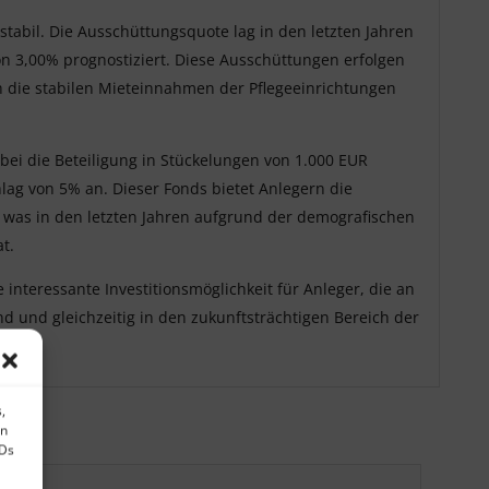
 stabil. Die Ausschüttungsquote lag in den letzten Jahren
on 3,00% prognostiziert. Diese Ausschüttungen erfolgen
ch die stabilen Mieteinnahmen der Pflegeeinrichtungen
bei die Beteiligung in Stückelungen von 1.000 EUR
hlag von 5% an. Dieser Fonds bietet Anlegern die
n, was in den letzten Jahren aufgrund der demografischen
t.
interessante Investitionsmöglichkeit für Anleger, die an
d und gleichzeitig in den zukunftsträchtigen Bereich der
,
en
IDs