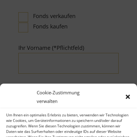
Fonds verkaufen
Fonds kaufen
Ihr Vorname (*Pflichtfeld)
Cookie-Zustimmung
Ihr Nachname (*Pflichtfeld)
verwalten
Um Ihnen ein optimales Erlebnis zu bieten, verwenden wir Technologien
wie Cookies, um Geräteinformationen zu speichern und/oder darauf
zuzugreifen. Wenn Sie diesen Technologien zustimmen, können wir
Daten wie das Surfverhalten oder eindeutige IDs auf dieser Website
verarbeiten. Wenn Sie ihre Zustimmung nicht erteilen oder zurückziehen,