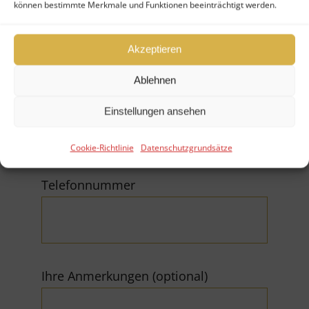
Firma
können bestimmte Merkmale und Funktionen beeinträchtigt werden.
Akzeptieren
Ablehnen
E-Mail (*Pflichtfeld)
Einstellungen ansehen
Cookie-Richtlinie
Datenschutzgrundsätze
Telefonnummer
Ihre Anmerkungen (optional)