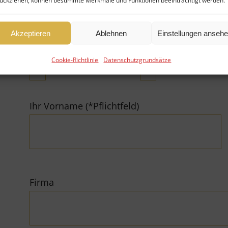
ückziehen, können bestimmte Merkmale und Funktionen beeinträchtigt werden.
Akzeptieren
Ablehnen
Einstellungen anseh
Cookie-Richtlinie
Datenschutzgrundsätze
Fonds verkaufen
Fonds kaufen
Ihr Vorname (*Pflichtfeld)
Firma