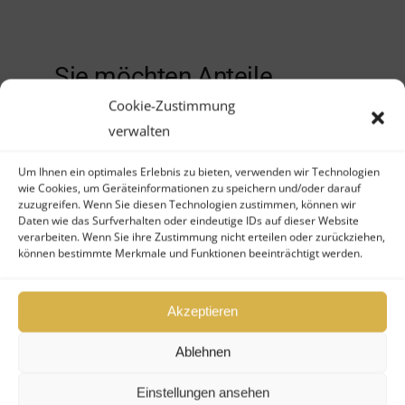
Sie möchten Anteile
an diesem geschlossenen
Cookie-Zustimmung
verwalten
Fonds kaufen, verkaufen
oder wünschen weitere
Um Ihnen ein optimales Erlebnis zu bieten, verwenden wir Technologien
wie Cookies, um Geräteinformationen zu speichern und/oder darauf
Infos?
zuzugreifen. Wenn Sie diesen Technologien zustimmen, können wir
Daten wie das Surfverhalten oder eindeutige IDs auf dieser Website
verarbeiten. Wenn Sie ihre Zustimmung nicht erteilen oder zurückziehen,
können bestimmte Merkmale und Funktionen beeinträchtigt werden.
Kontaktformular
Akzeptieren
Nutzen Sie gern unser
Kontaktformular – wir melden uns
Ablehnen
umgehend bei Ihnen zu Ihrem
Einstellungen ansehen