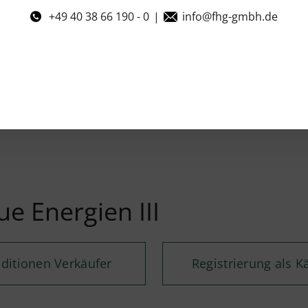
+49 40 38 66 190 - 0
|
info@fhg-gmbh.de
 Energien III
ditionen Verkäufer
Registrierung als K