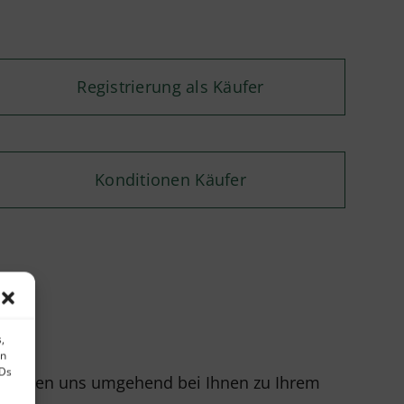
Registrierung als Käufer
Konditionen Käufer
,
en
IDs
r melden uns umgehend bei Ihnen zu Ihrem