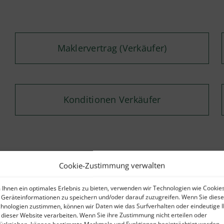
Maklervertrag (Verkäufer)
Konditionen Verkäufer
Cookie-Zustimmung verwalten
Kontaktformular
Ihnen ein optimales Erlebnis zu bieten, verwenden wir Technologien wie Cookies
Geräteinformationen zu speichern und/oder darauf zuzugreifen. Wenn Sie dies
hnologien zustimmen, können wir Daten wie das Surfverhalten oder eindeutige 
Nutzen Sie gern unser Kontaktformular – wi
 dieser Website verarbeiten. Wenn Sie ihre Zustimmung nicht erteilen oder