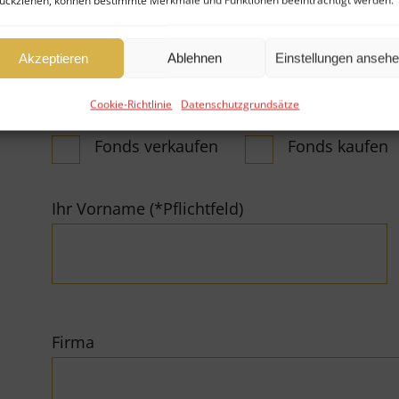
ückziehen, können bestimmte Merkmale und Funktionen beeinträchtigt werden.
Anliegen:
Akzeptieren
Ablehnen
Einstellungen anseh
Cookie-Richtlinie
Datenschutzgrundsätze
Fonds verkaufen
Fonds kaufen
Ihr Vorname (*Pflichtfeld)
Firma