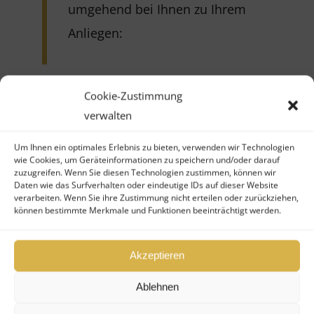
umgehend bei Ihnen zu Ihrem
Anliegen:
Cookie-Zustimmung
verwalten
Fonds verkaufen
Fonds kaufen
Um Ihnen ein optimales Erlebnis zu bieten, verwenden wir Technologien
wie Cookies, um Geräteinformationen zu speichern und/oder darauf
zuzugreifen. Wenn Sie diesen Technologien zustimmen, können wir
Daten wie das Surfverhalten oder eindeutige IDs auf dieser Website
Ihr Vorname (*Pflichtfeld)
verarbeiten. Wenn Sie ihre Zustimmung nicht erteilen oder zurückziehen,
können bestimmte Merkmale und Funktionen beeinträchtigt werden.
Akzeptieren
Ablehnen
Ihr Nachname (*Pflichtfeld)