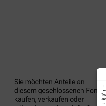
Sie möchten Anteile an
Um 
diesem geschlossenen Fonds
um 
Tec
kaufen, verkaufen oder
auf
zur