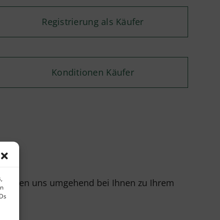
Registrierung als Käufer
Konditionen Käufer
,
r melden uns umgehend bei Ihnen zu Ihrem
en
IDs