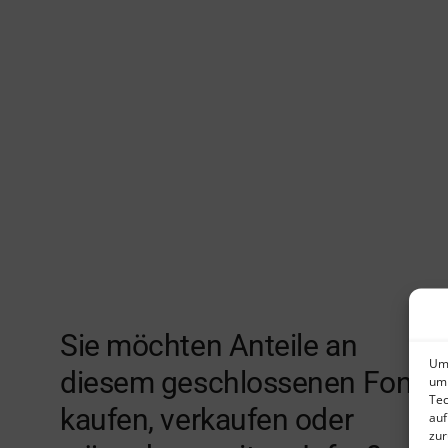
Sie möchten Anteile an
Um 
diesem geschlossenen Fonds
um 
Tec
kaufen, verkaufen oder
auf
zur