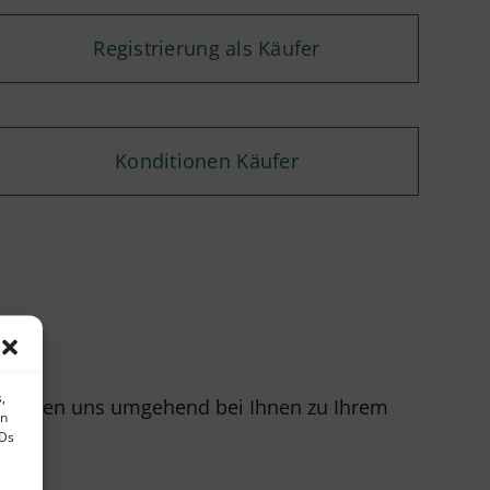
Registrierung als Käufer
Konditionen Käufer
,
r melden uns umgehend bei Ihnen zu Ihrem
en
IDs