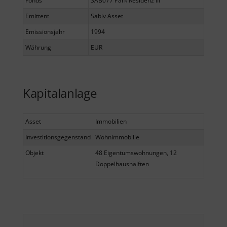
Fonds
SAB077 Park Residenz III
Emittent
Sabiv Asset
Emissionsjahr
1994
Währung
EUR
Kapitalanlage
Asset
Immobilien
Investitionsgegenstand
Wohnimmobilie
Objekt
48 Eigentumswohnungen, 12
Doppelhaushälften