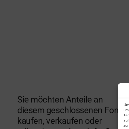
Sie möchten Anteile an
Um 
diesem geschlossenen Fonds
um 
Tec
kaufen, verkaufen oder
auf
zur