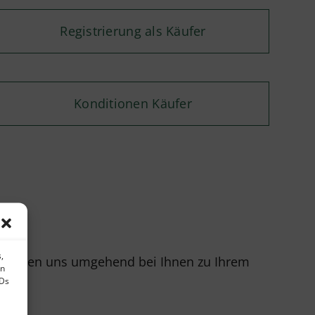
Registrierung als Käufer
Konditionen Käufer
,
r melden uns umgehend bei Ihnen zu Ihrem
en
IDs