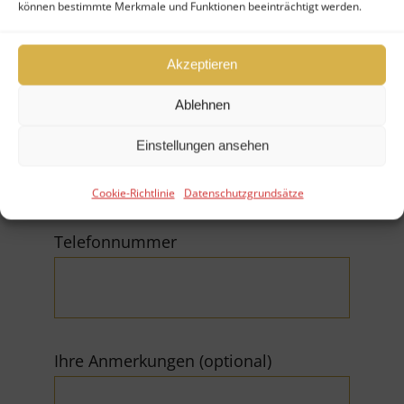
Firma
können bestimmte Merkmale und Funktionen beeinträchtigt werden.
Akzeptieren
Ablehnen
E-Mail (*Pflichtfeld)
Einstellungen ansehen
Cookie-Richtlinie
Datenschutzgrundsätze
Telefonnummer
Ihre Anmerkungen (optional)