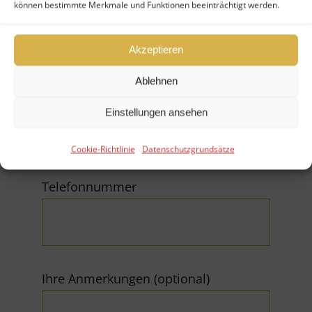
Firma
können bestimmte Merkmale und Funktionen beeinträchtigt werden.
Akzeptieren
Ablehnen
E-Mail (*Pflichtfeld)
Einstellungen ansehen
Cookie-Richtlinie
Datenschutzgrundsätze
Telefonnummer
Ihre Anmerkungen (optional)