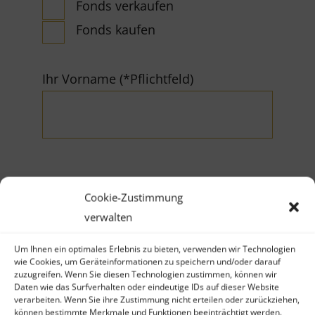
Fonds verkaufen
Fonds kaufen
Ihr Vorname (*Pflichtfeld)
Ihr Nachname (*Pflichtfeld)
Cookie-Zustimmung
verwalten
Um Ihnen ein optimales Erlebnis zu bieten, verwenden wir Technologien
wie Cookies, um Geräteinformationen zu speichern und/oder darauf
zuzugreifen. Wenn Sie diesen Technologien zustimmen, können wir
Daten wie das Surfverhalten oder eindeutige IDs auf dieser Website
verarbeiten. Wenn Sie ihre Zustimmung nicht erteilen oder zurückziehen,
Firma
können bestimmte Merkmale und Funktionen beeinträchtigt werden.