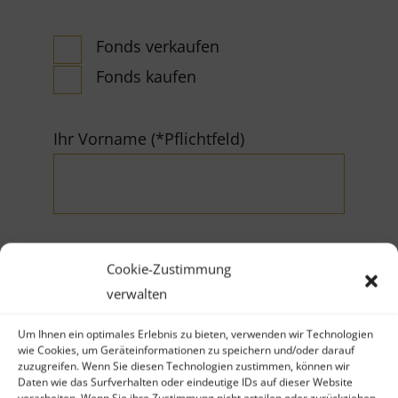
Fonds verkaufen
Fonds kaufen
Ihr Vorname (*Pflichtfeld)
Cookie-Zustimmung
Ihr Nachname (*Pflichtfeld)
verwalten
Um Ihnen ein optimales Erlebnis zu bieten, verwenden wir Technologien
wie Cookies, um Geräteinformationen zu speichern und/oder darauf
zuzugreifen. Wenn Sie diesen Technologien zustimmen, können wir
Daten wie das Surfverhalten oder eindeutige IDs auf dieser Website
verarbeiten. Wenn Sie ihre Zustimmung nicht erteilen oder zurückziehen,