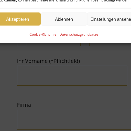
ückziehen, können bestimmte Merkmale und Funktionen beeinträchtigt werden.
Akzeptieren
Ablehnen
Einstellungen anseh
Cookie-Richtlinie
Datenschutzgrundsätze
Fonds verkaufen
Fonds kaufen
Ihr Vorname (*Pflichtfeld)
Firma