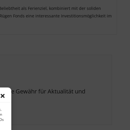
liebtheit als Ferienziel, kombiniert mit der soliden
Rügen Fonds eine interessante Investitionsmöglichkeit im
 Eine Gewähr für Aktualität und
,
en
IDs