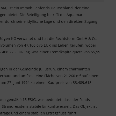
IA, ist ein Immobilienfonds Deutschland, der eine
gen bietet. Die Beteiligung betrifft die Aquamaris
 der durch seine idyllische Lage und den direkten Zugang
Rügen KG verwaltet und hat die Rechtsform GmbH & Co.
svolumen von 47.166.675 EUR ins Leben gerufen, wobei
6.408.225 EUR lag, was einer Fremdkapitalquote von 55,99
 Rügen in der Gemeinde Juliusruh, einem charmanten
 erbaut und umfasst eine Fläche von 21.260 m² auf einem
s am 27. Juni 1994 zu einem Kaufpreis von 33.489.618
en gemäß § 15 EStG, was bedeutet, dass der Fonds
randresidenz stabile Einkünfte erzielt. Das Objekt ist
hfrage und einem stabilen Ertragsfluss führt.