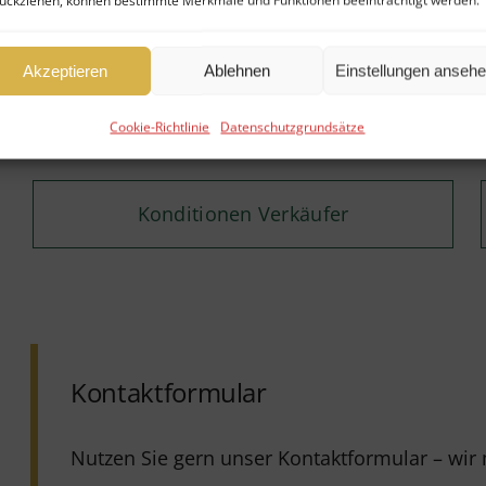
ückziehen, können bestimmte Merkmale und Funktionen beeinträchtigt werden.
Akzeptieren
Ablehnen
Einstellungen anseh
Maklervertrag (Verkäufer)
Cookie-Richtlinie
Datenschutzgrundsätze
Konditionen Verkäufer
Kontaktformular
Nutzen Sie gern unser Kontaktformular – wi