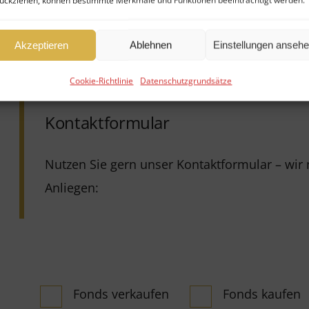
ückziehen, können bestimmte Merkmale und Funktionen beeinträchtigt werden.
Konditionen Verkäufer
Akzeptieren
Ablehnen
Einstellungen anseh
Cookie-Richtlinie
Datenschutzgrundsätze
Kontaktformular
Nutzen Sie gern unser Kontaktformular – wi
Anliegen:
Fonds verkaufen
Fonds kaufen