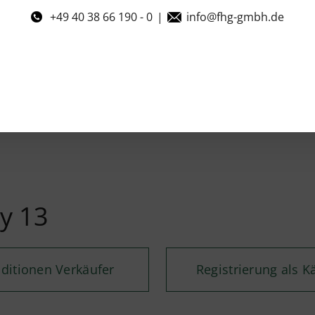
+49 40 38 66 190 - 0
|
info@fhg-gmbh.de
y 13
ditionen Verkäufer
Registrierung als K