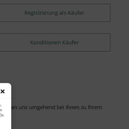
Registrierung als Käufer
Konditionen Käufer
,
r melden uns umgehend bei Ihnen zu Ihrem
en
IDs