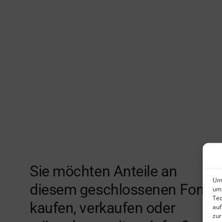
Sie möchten Anteile an
Um 
diesem geschlossenen Fonds
um 
Tec
kaufen, verkaufen oder
auf
zur