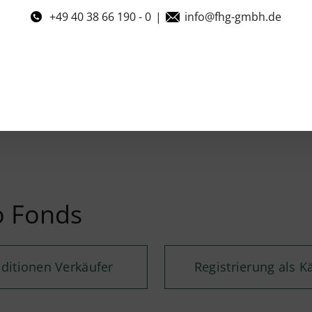
+49 40 38 66 190 - 0
|
info@fhg-gmbh.de
o Fonds
ditionen Verkäufer
Registrierung als K