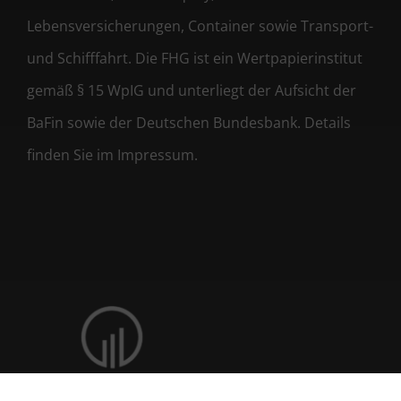
Lebensversicherungen, Container sowie Transport-
und Schifffahrt. Die FHG ist ein Wertpapierinstitut
gemäß § 15 WpIG und unterliegt der Aufsicht der
BaFin sowie der Deutschen Bundesbank. Details
finden Sie im Impressum.