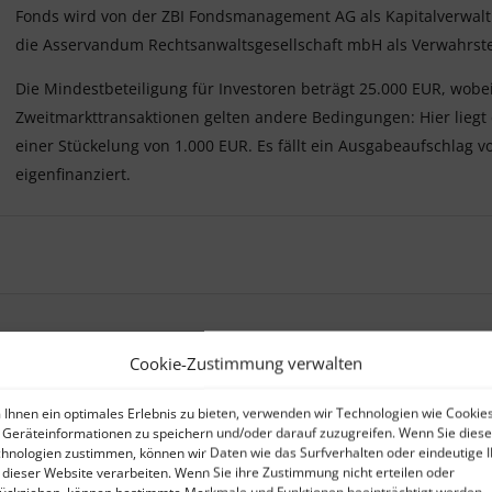
Fonds wird von der ZBI Fondsmanagement AG als Kapitalverwalt
die Asservandum Rechtsanwaltsgesellschaft mbH als Verwahrstel
Die Mindestbeteiligung für Investoren beträgt 25.000 EUR, wobei
Zweitmarkttransaktionen gelten andere Bedingungen: Hier liegt 
einer Stückelung von 1.000 EUR. Es fällt ein Ausgabeaufschlag vo
eigenfinanziert.
Cookie-Zustimmung verwalten
Ihnen ein optimales Erlebnis zu bieten, verwenden wir Technologien wie Cookies
erden uns vom Treuhänder zur Verfügung gestellt.
Geräteinformationen zu speichern und/oder darauf zuzugreifen. Wenn Sie dies
hnologien zustimmen, können wir Daten wie das Surfverhalten oder eindeutige 
nommen werden.
 dieser Website verarbeiten. Wenn Sie ihre Zustimmung nicht erteilen oder