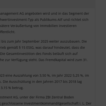
dsmanagement AG angeboten wird und in das Segment der
chwertinvestment-Typ als Publikums-AIF und richtet sich
spätere Veräußertung von Immobilien investieren
fentlicht.
nd bis zum Jahr September 2025 weiter auszubauen. Die
eb gemäß § 15 EStG, was darauf hindeutet, dass die
Die Gesamtinvestition des Fonds beläuft sich auf
öhe zur Verfügung steht. Das Fremdkapital wird zum 31.
023 eine Auszahlung von 3,50 %, im Jahr 2022 5,25 %, im
%. Die Ausschüttung in den Jahren 2017 bis 2018 lag
 3,15 % betrug.
estment KG, unter der Firma ZBI Zentral Boden
 geschlossene Investmentkommanditgesellschaft i. L. Der