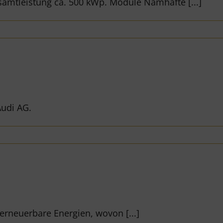
amtleistung ca. 500 kWp. Module Namhafte [...]
Audi AG.
erneuerbare Energien, wovon [...]