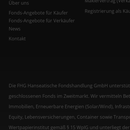
Maklervertrag (Verkä
Über uns
Registrierung als Kä
Fonds-Angebote für Käufer
Fonds-Angebote für Verkäufer
News
Kontakt
Die FHG Hanseatische Fondshandlung GmbH unterstützt
geschlossenen Fonds im Zweitmarkt. Wir vermitteln Bet
Immobilien, Erneuerbare Energien (Solar/Wind), Infrastru
Equity, Lebensversicherungen, Container sowie Transpor
Wertpapierinstitut gemäß § 15 WpIG und unterliegt der