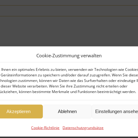
Cookie-Zustimmung verwalten
is erneuerbarer Energien. Bündelung von [...]
Ihnen ein optimales Erlebnis zu bieten, verwenden wir Technologien wie Cookies
Geräteinformationen zu speichern und/oder darauf zuzugreifen. Wenn Sie dies
hnologien zustimmen, können wir Daten wie das Surfverhalten oder eindeutige 
 dieser Website verarbeiten. Wenn Sie ihre Zustimmung nicht erteilen oder
ückziehen, können bestimmte Merkmale und Funktionen beeinträchtigt werden.
Akzeptieren
Ablehnen
Einstellungen anseh
ckar-Odenwald-Kreis
Cookie-Richtlinie
Datenschutzgrundsätze