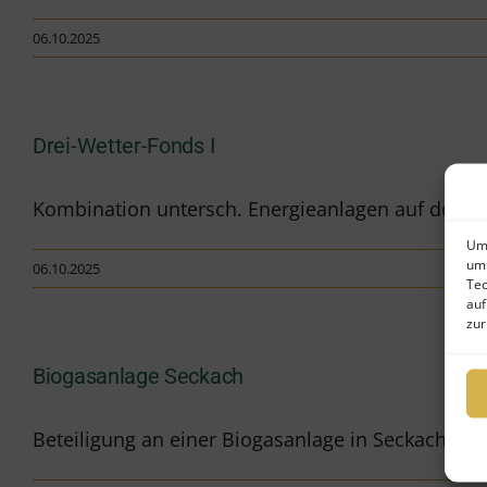
06.10.2025
Drei-Wetter-Fonds I
Kombination untersch. Energieanlagen auf der Bas
Um 
um 
06.10.2025
Tec
auf
zur
Biogasanlage Seckach
Beteiligung an einer Biogasanlage in Seckach Ne