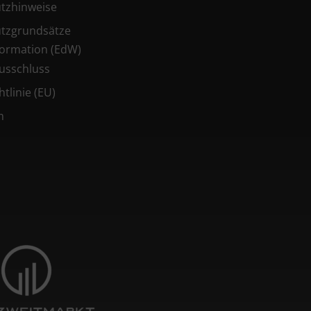
tzhinweise
tzgrundsätze
ormation (EdW)
usschluss
tlinie (EU)
m