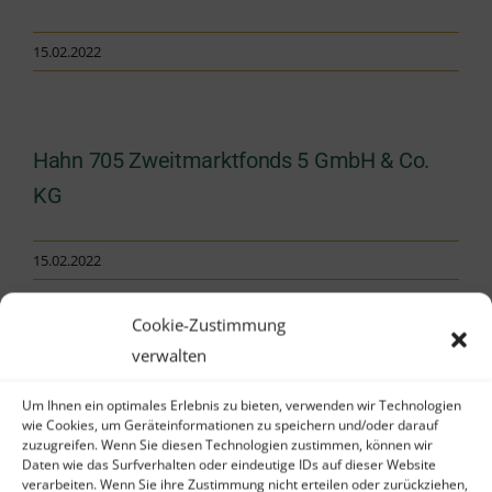
15.02.2022
Hahn 705 Zweitmarktfonds 5 GmbH & Co.
KG
15.02.2022
Cookie-Zustimmung
verwalten
Hahn 706 Zweitmarktfonds 6 GmbH & Co.
KG
Um Ihnen ein optimales Erlebnis zu bieten, verwenden wir Technologien
wie Cookies, um Geräteinformationen zu speichern und/oder darauf
zuzugreifen. Wenn Sie diesen Technologien zustimmen, können wir
Daten wie das Surfverhalten oder eindeutige IDs auf dieser Website
15.02.2022
verarbeiten. Wenn Sie ihre Zustimmung nicht erteilen oder zurückziehen,